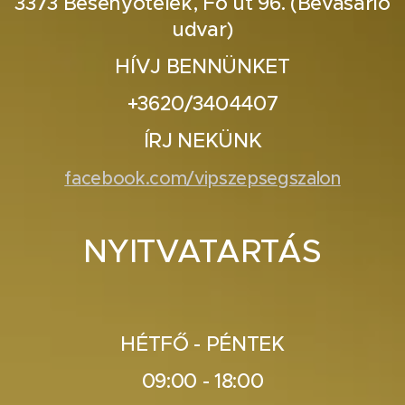
3373 Besenyőtelek, Fő út 96. (Bevásárló
udvar)
HÍVJ BENNÜNKET
+3620/3404407
ÍRJ NEKÜNK
facebook.com/vipszepsegszalon
NYITVATARTÁS
HÉTFŐ - PÉNTEK
09:00 - 18:00