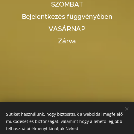
SZOMBAT
Bejelentkezés függvényében
VASÁRNAP
Zárva
Sütiket használunk, hogy biztosítsuk a weboldal megfelelő
működését és biztonságát, valamint hogy a lehető legjobb
felhasználói élményt kínáljuk Neked.