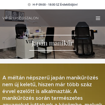
H-P 09:00 - 18:00 SZ Érdeklődjön!
VIP SZÉPSÉGSZALON
Japán manikűr
A méltán népszerű japán manikűrözés
nem új keletű, hiszen már több száz
évvel ezelőtt is alkalmazták. A
manikűrözés során természetes
anyagokat juttatunk a körömbe, melyek