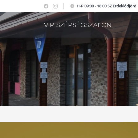
H-P 09:00 - 18:00 SZ Érdeklődjön!
VIP SZÉPSÉGSZALON