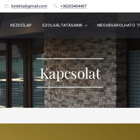
kirietta@gmail.com
+36203404407
KEZDŐLAP
SZOLGÁLTATÁSAINK
MEGVÁSÁROLHATÓ T
Kapcsolat