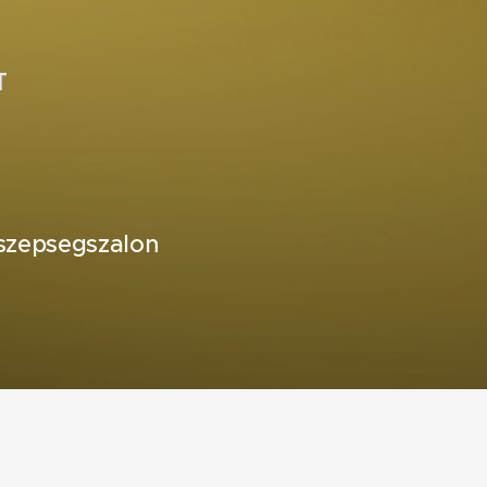
T
pszepsegszalon