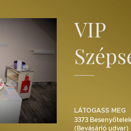
VIP
Széps
LÁTOGASS MEG
3373 Besenyőtelek,
(Bevásárló udvar)