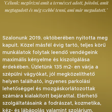
"Célunk: megőrizni amit a természet adott, pótolni, amit
megtagadott és még szebbé tenni, ami már megadatott."
Szalonunk 2019. októberében nyitotta meg
kapuit. Közel másfél évig tartó, teljes körű
munkálatok folytak leendő vendégeink
maximális kényelme és kiszolgálása
érdekében. Üzletünk 135 m2- en várja a
szépülni vágyókat, jól megközelíthető
helyen található, ingyenes parkolási
lehetőséggel és mozgáskorlátozottak
számára kialakított bejárattal. Elérhető
szolgáltatásaink a fodrászat, kozmetika,
kéz- és lábápolás valamint szolárium.