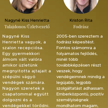
Nagyné Kiss Henrietta
Kriston Rita
Tulajdonos/Üzletvezető
Fodrász
Nagyné Kiss
2005-ben szereztem a
Henrietta vagyok, a
fodrász képesítést.
szalon recepciósa.
Fontos számomra a
Egy gyermekkori
folyamatos fejlődés,
álmom vált valóra
minél több
amikor üzletünk
továbbképzésen részt
megnyitotta ajtajait a
veszek, hogy
szépülni vágyó
vendégeimnek mindig a
vendégek számára.
legújabb, legjobb
Nagyon szeretek a
szolgáltatást adhassam.
csapatommal együtt
Emberközpontú, pozitív
dolgozni és a
személyiségnek
vendégekkel törődni.
mondhatom magam,