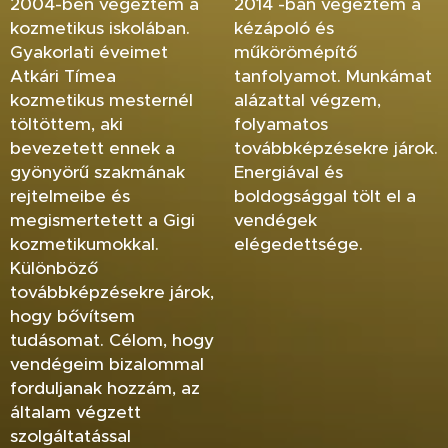
2004-ben végeztem a
2014 -ban végeztem a
kozmetikus iskolában.
kézápoló és
Gyakorlati éveimet
műkörömépítő
Atkári Tímea
tanfolyamot. Munkámat
kozmetikus mesternél
alázattal végzem,
töltöttem, aki
folyamatos
bevezetett ennek a
továbbképzésekre járok.
gyönyörű szakmának
Energiával és
rejtelmeibe és
boldogsággal tölt el a
megismertetett a Gigi
vendégek
kozmetikumokkal.
elégedettsége.
Különböző
továbbképzésekre járok,
hogy bővítsem
tudásomat. Célom, hogy
vendégeim bizalommal
forduljanak hozzám, az
általam végzett
szolgáltatással