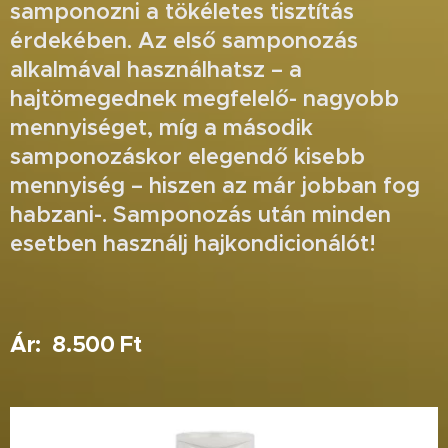
samponozni a tökéletes tisztítás
érdekében. Az első samponozás
alkalmával használhatsz – a
hajtömegednek megfelelő- nagyobb
mennyiséget, míg a második
samponozáskor elegendő kisebb
mennyiség – hiszen az már jobban fog
habzani-. Samponozás után minden
esetben használj hajkondicionálót!
Ár: 8.500 Ft