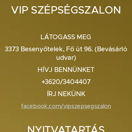
VIP SZÉPSÉGSZALON
LÁTOGASS MEG
3373 Besenyőtelek, Fő út 96. (Bevásárló
udvar)
HÍVJ BENNÜNKET
+3620/3404407
ÍRJ NEKÜNK
facebook.com/vipszepsegszalon
NYITVATARTÁS