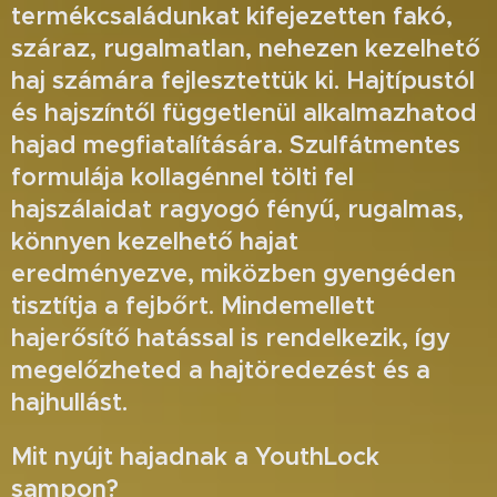
termékcsaládunkat kifejezetten fakó,
száraz, rugalmatlan, nehezen kezelhető
haj számára fejlesztettük ki. Hajtípustól
és hajszíntől függetlenül alkalmazhatod
hajad megfiatalítására. Szulfátmentes
formulája kollagénnel tölti fel
hajszálaidat ragyogó fényű, rugalmas,
könnyen kezelhető hajat
eredményezve, miközben gyengéden
tisztítja a fejbőrt. Mindemellett
hajerősítő hatással is rendelkezik, így
megelőzheted a hajtöredezést és a
hajhullást.
Mit nyújt hajadnak a YouthLock
sampon?