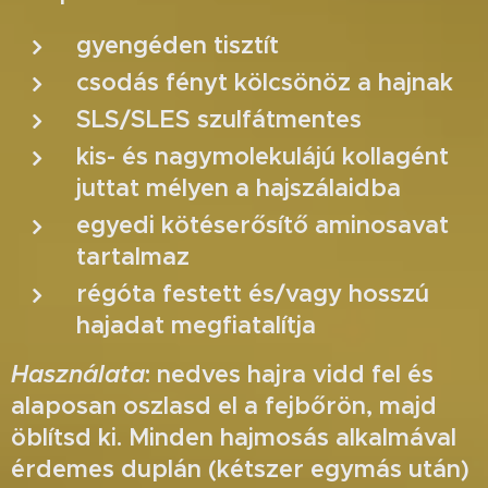
gyengéden tisztít
csodás fényt kölcsönöz a hajnak
SLS/SLES szulfátmentes
kis- és nagymolekulájú kollagént
juttat mélyen a hajszálaidba
egyedi kötéserősítő aminosavat
tartalmaz
régóta festett és/vagy hosszú
hajadat megfiatalítja
Használata
: nedves hajra vidd fel és
alaposan oszlasd el a fejbőrön, majd
öblítsd ki. Minden hajmosás alkalmával
érdemes duplán (kétszer egymás után)