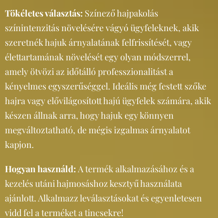
Tökéletes választás:
Színező hajpakolás
színintenzitás növelésére vágyó ügyfeleknek, akik
szeretnék hajuk árnyalatának felfrissítését, vagy
élettartamának növelését egy olyan módszerrel,
amely ötvözi az időtálló professzionalitást a
kényelmes egyszerűséggel. Ideális még festett szőke
hajra vagy elővilágosított hajú ügyfelek számára, akik
készen állnak arra, hogy hajuk egy könnyen
megváltoztatható, de mégis izgalmas árnyalatot
kapjon.
Hogyan használd:
A termék alkalmazásához és a
kezelés utáni hajmosáshoz kesztyű használata
ajánlott. Alkalmazz leválasztásokat és egyenletesen
vidd fel a terméket a tincsekre!