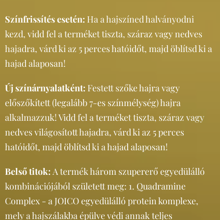
Színfrissítés esetén:
Ha a hajszíned halványodni
kezd, vidd fel a terméket tiszta, száraz vagy nedves
hajadra, várd ki az 5 perces hatóidőt, majd öblítsd ki a
hajad alaposan!
Új színárnyalatként:
Festett szőke hajra vagy
előszőkített (legalább 7-es színmélység) hajra
alkalmazzuk! Vidd fel a terméket tiszta, száraz vagy
nedves világosított hajadra, várd ki az 5 perces
hatóidőt, majd öblítsd ki a hajad alaposan!
Belső titok:
A termék három szupererő egyedülálló
kombinációjából született meg: 1. Quadramine
Complex - a JOICO egyedülálló protein komplexe,
mely a hajszálakba épülve védi annak teljes