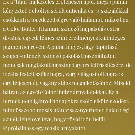
Ez a "titán" hajkezelés erőteljesen ápol, mégis puhán
kényeztet! Feltölti a sérült cuticulát és 44 százalékkal
csökkenti a töredezettségre való hajlamot, miközben
a Color Butter Titanium színező hajpakolás extra
divatos, egyedi fémes színt eredményez különleges
pigmentjei révén. A puha, fényes, lágy tapintású
szuper-intenzív színező pakolást használhatod
nemcsak megfakult hajszíned gyors felfrissítésére, de
ideális festett szőke hajra, vagy világosított hajra is
egy teljesen új, vagány stílus megalkotásához! Mixeld
bátran az egyéb Color Butter árnyalatokkal. Ez a
termék nem igényel hónapokra szóló elköteleződést,
mindössze 10 mosás után visszanyerheted hajad régi
színét, lehetővé téve, hogy rövid időn belül
kipróbálhass egy másik árnyalatot.