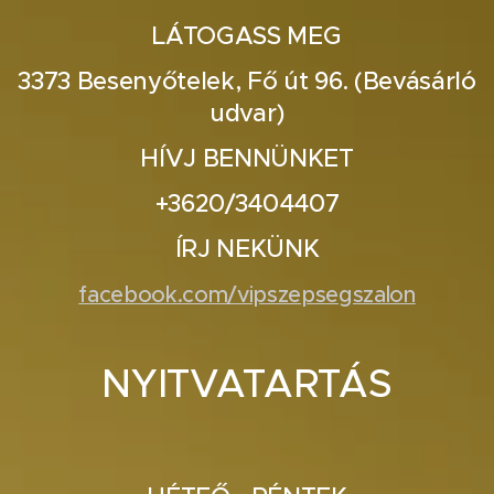
LÁTOGASS MEG
3373 Besenyőtelek, Fő út 96. (Bevásárló
udvar)
HÍVJ BENNÜNKET
+3620/3404407
ÍRJ NEKÜNK
facebook.com/vipszepsegszalon
NYITVATARTÁS