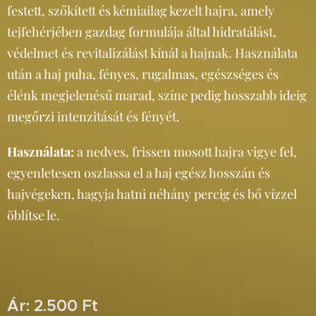
festett, szőkített és kémiailag kezelt hajra, amely
tejfehérjében gazdag formulája által hidratálást,
védelmet és revitalizálást kínál a hajnak. Használata
után a haj puha, fényes, rugalmas, egészséges és
élénk megjelenésű marad, színe pedig hosszabb ideig
megőrzi intenzitását és fényét.
Használata:
a nedves, frissen mosott hajra vigye fel,
egyenletesen oszlassa el a haj egész hosszán és
hajvégeken, hagyja hatni néhány percig és bő vízzel
öblítse le.
Ár: 2.500 Ft