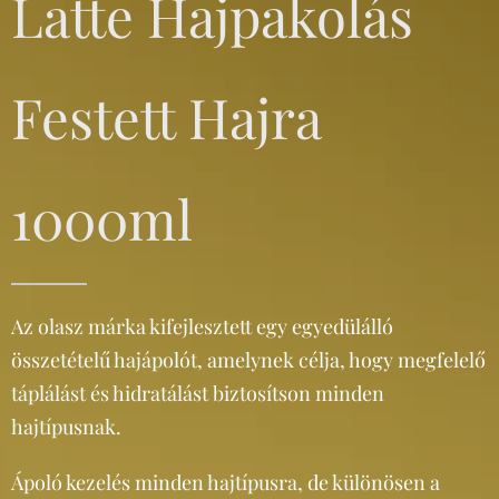
Latte Hajpakolás
Festett Hajra
1000ml
Az olasz márka kifejlesztett egy egyedülálló
összetételű hajápolót, amelynek célja, hogy megfelelő
táplálást és hidratálást biztosítson minden
hajtípusnak.
Ápoló kezelés minden hajtípusra, de különösen a