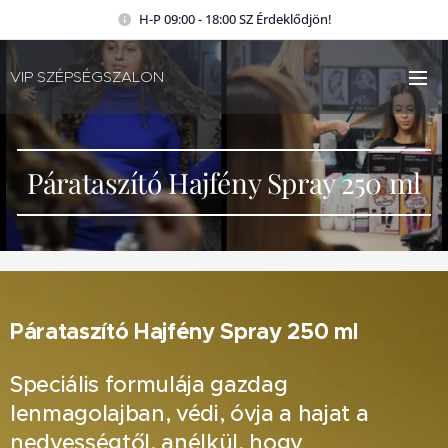
H-P 09:00 - 18:00 SZ Érdeklődjön!
VIP SZÉPSÉGSZALON
Párataszító Hajfény Spray 250 ml
Párataszító Hajfény Spray 250 ml
Speciális formulája gazdag
lenmagolajban, védi, óvja a hajat a
nedvességtől, anélkül, hogy