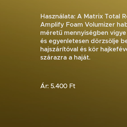
Használata: A Matrix Total R
Amplify Foam Volumizer hab
méretű mennyiségben vigye f
és egyenletesen dörzsölje b
hajszárítóval és kör hajkefév
szárazra a haját.
Ár: 5.400 Ft