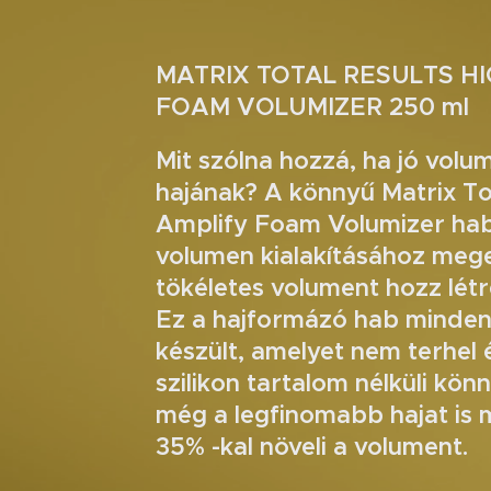
MATRIX TOTAL RESULTS HI
FOAM VOLUMIZER 250 ml
Mit szólna hozzá, ha jó volu
hajának? A könnyű Matrix To
Amplify Foam Volumizer hab
volumen kialakításához megem
tökéletes volument hozz létr
Ez a hajformázó hab minden
készült, amelyet nem terhel 
szilikon tartalom nélküli kö
még a legfinomabb hajat is 
35% -kal növeli a volument.