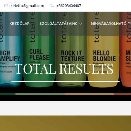
kirietta@gmail.com
+36203404407
KEZDŐLAP
SZOLGÁLTATÁSAINK
MEGVÁSÁROLHATÓ T
TOTAL RESULTS