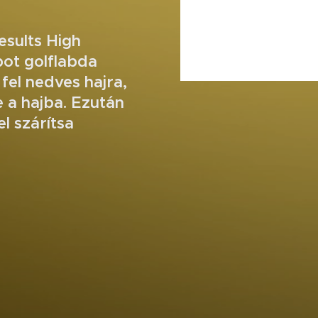
esults High
ot golflabda
el nedves hajra,
e a hajba. Ezután
el szárítsa