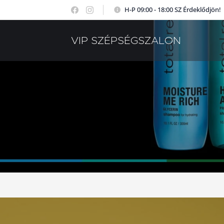
H-P 09:00 - 18:00 SZ Érdeklődjön!
VIP SZÉPSÉGSZALON