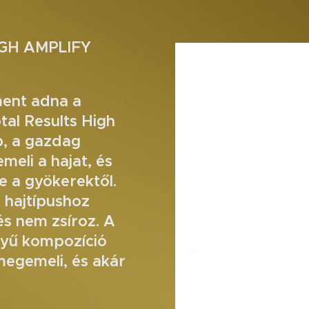
GH AMPLIFY
ment adna a
tal Results High
, a gazdag
eli a hajat, és
e a gyökerektől.
 hajtípushoz
és nem zsíroz. A
nnyű kompozíció
megemeli, és akár