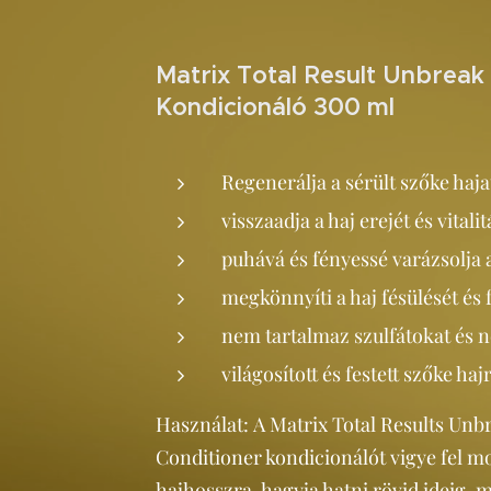
Matrix Total Result Unbrea
Kondicionáló 300 ml
Regenerálja a sérült szőke haja
visszaadja a haj erejét és vitalit
puhává és fényessé varázsolja a
megkönnyíti a haj fésülését és
nem tartalmaz szulfátokat és ne
világosított és festett szőke haj
Használat: A Matrix Total Results Un
Conditioner kondicionálót vigye fel m
hajhosszra, hagyja hatni rövid ideig, m