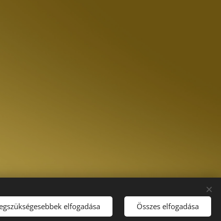
legszükségesebbek elfogadása
Összes elfogadása