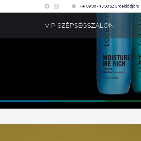
H-P 09:00 - 18:00 SZ Érdeklődjön!
VIP SZÉPSÉGSZALON