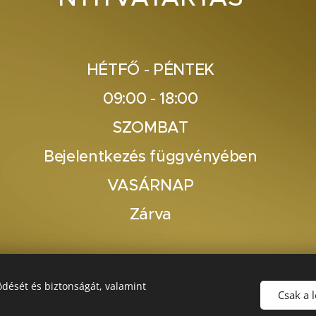
HÉTFŐ - PÉNTEK
09:00 - 18:00
SZOMBAT
Bejelentkezés függvényében
VASÁRNAP
Zárva
dését és biztonságát, valamint
Csak a 
Sütik