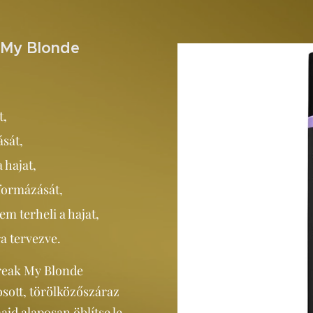
k My Blonde
t,
ását,
 hajat,
 formázását,
m terheli a hajat,
ra tervezve.
break My Blonde
osott, törölközőszáraz
ajd alaposan öblítse le.