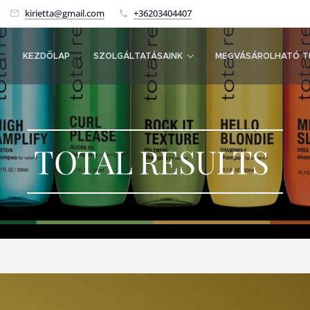
kirietta@gmail.com
+36203404407
KEZDŐLAP
SZOLGÁLTATÁSAINK
MEGVÁSÁROLHATÓ T
TOTAL RESULTS