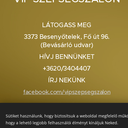
LÁTOGASS MEG
3373 Besenyőtelek, Fő út 96.
(Bevásárló udvar)
HÍVJ BENNÜNKET
+3620/3404407
ÍRJ NEKÜNK
facebook.com/vipszepsegszalon
Sütiket használunk, hogy biztosítsuk a weboldal megfelelő műkö
hogy a lehető legjobb felhasználói élményt kínáljuk Neked.