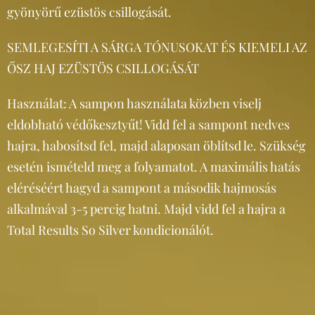
gyönyörű ezüstös csillogását.
SEMLEGESÍTI A SÁRGA TÓNUSOKAT ÉS KIEMELI AZ
ŐSZ HAJ EZÜSTÖS CSILLOGÁSÁT
Használat: A sampon használata közben viselj
eldobható védőkesztyűt! Vidd fel a sampont nedves
hajra, habosítsd fel, majd alaposan öblítsd le. Szükség
esetén ismételd meg a folyamatot. A maximális hatás
eléréséért hagyd a sampont a második hajmosás
alkalmával 3-5 percig hatni. Majd vidd fel a hajra a
Total Results So Silver kondicionálót.