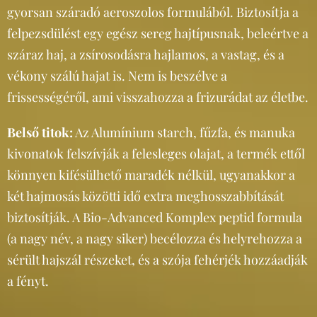
gyorsan száradó aeroszolos formulából. Biztosítja a
felpezsdülést egy egész sereg hajtípusnak, beleértve a
száraz haj, a zsírosodásra hajlamos, a vastag, és a
vékony szálú hajat is. Nem is beszélve a
frissességéről, ami visszahozza a frizurádat az életbe.
Belső titok:
Az Alumínium starch, fűzfa, és manuka
kivonatok felszívják a felesleges olajat, a termék ettől
könnyen kifésülhető maradék nélkül, ugyanakkor a
két hajmosás közötti idő extra meghosszabbítását
biztosítják. A Bio-Advanced Komplex peptid formula
(a nagy név, a nagy siker) becélozza és helyrehozza a
sérült hajszál részeket, és a szója fehérjék hozzáadják
a fényt.