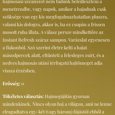
hajmosási szeánszot nem tudunk beleilleszteni a
menetrendbe, vagy napok, amikor a hajadnak csak
szüksége van egy kis megfogalmazhatatlan pluszra,
valami kis dologra, akkor is, ha ez csupán a frissen
mosott ruha illata. A válasz persze mindkettőre az
Instant Refresh száraz sampon. Varázslat egyenesen
a flakonból. Szó szerint életre kelti a hajat
másodpercek alatt, eltünteti a felesleges zsírt, és a
nedves hajmosás utáni térfogatú hajtömeget adja
vissza érzésben.
Erősség:
0
Tökéletes választás:
Hajmegújítás gyorsan
mindenkinek. Nincs olyan haj a világon, ami ne lenne
elragadtatva egy-két (vagy három) fújástól ebből a