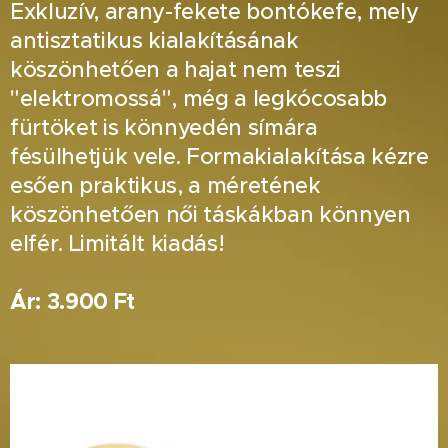
Exkluzív, arany-fekete bontókefe, mely
antisztatikus kialakításának
köszönhetően a hajat nem teszi
"elektromossá", még a legkócosabb
fürtöket is könnyedén símára
fésülhetjük vele. Formakialakítása kézre
esően praktikus, a méretének
köszönhetően női táskákban könnyen
elfér. Limitált kiadás!
Ár: 3.900 Ft