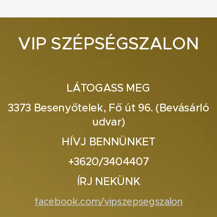
VIP SZÉPSÉGSZALON
LÁTOGASS MEG
3373 Besenyőtelek, Fő út 96. (Bevásárló
udvar)
HÍVJ BENNÜNKET
+3620/3404407
ÍRJ NEKÜNK
facebook.com/vipszepsegszalon