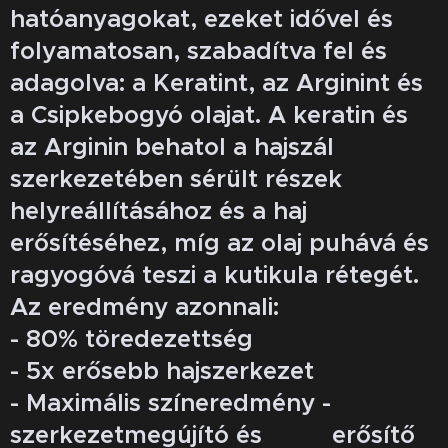
hatóanyagokat, ezeket idővel és
folyamatosan, szabadítva fel és
adagolva: a Keratint, az Arginint és
a Csipkebogyó olajat. A keratin és
az Arginin behatol a hajszál
szerkezetében sérült részek
helyreállításához és a haj
erősítéséhez, míg az olaj puhává és
ragyogóvá teszi a kutikula rétegét.
Az eredmény azonnali:
- 80% töredezettség
- 5x erősebb hajszerkezet
- Maximális színeredmény -
szerkezetmegújító és erősítő