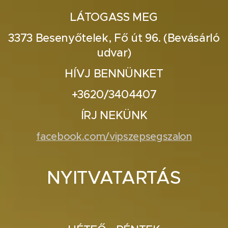
LÁTOGASS MEG
3373 Besenyőtelek, Fő út 96. (Bevásárló
udvar)
HÍVJ BENNÜNKET
+3620/3404407
ÍRJ NEKÜNK
facebook.com/vipszepsegszalon
NYITVATARTÁS