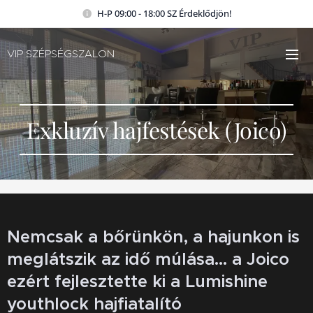
H-P 09:00 - 18:00 SZ Érdeklődjön!
VIP SZÉPSÉGSZALON
Exkluzív hajfestések (Joico)
Nemcsak a bőrünkön, a hajunkon is
meglátszik az idő múlása... a Joico
ezért fejlesztette ki a Lumishine
youthlock hajfiatalító