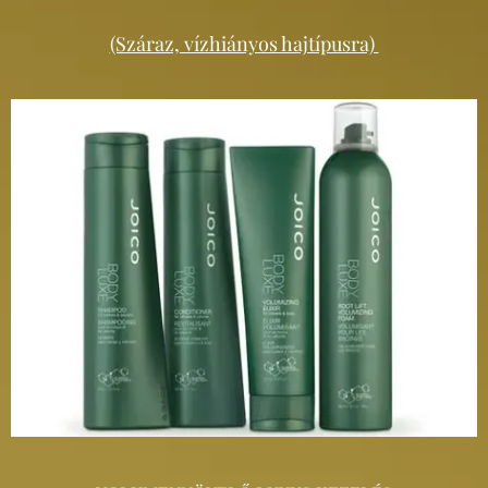
(Száraz, vízhiányos hajtípusra)