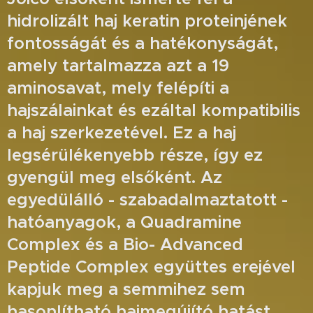
hidrolizált haj keratin proteinjének
fontosságát és a hatékonyságát,
amely tartalmazza azt a 19
aminosavat, mely felépíti a
hajszálainkat és ezáltal kompatibilis
a haj szerkezetével. Ez a haj
legsérülékenyebb része, így ez
gyengül meg elsőként. Az
egyedülálló - szabadalmaztatott -
hatóanyagok, a Quadramine
Complex és a Bio- Advanced
Peptide Complex együttes erejével
kapjuk meg a semmihez sem
hasonlítható hajmegújító hatást,