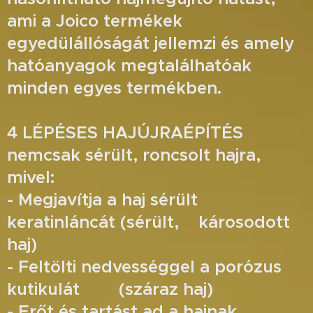
ami a Joico termékek
egyedülállóságát jellemzi és amely
hatóanyagok megtalálhatóak
minden egyes termékben.
4 LÉPÉSES HAJÚJRAÉPÍTÉS
nemcsak sérült, roncsolt hajra,
mivel:
- Megjavítja a haj sérült
keratinláncát (sérült, károsodott
haj)
- Feltölti nedvességgel a porózus
kutikulát (száraz haj)
- Erőt és tartást ad a hajnak