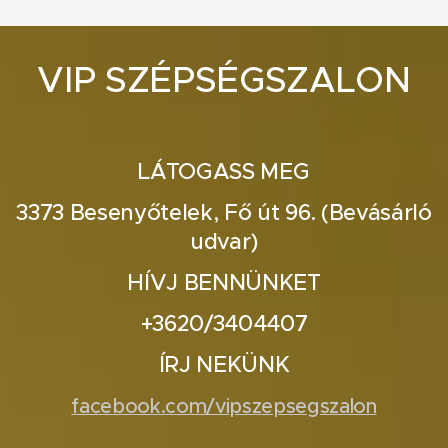
VIP SZÉPSÉGSZALON
LÁTOGASS MEG
3373 Besenyőtelek, Fő út 96. (Bevásárló
udvar)
HÍVJ BENNÜNKET
+3620/3404407
ÍRJ NEKÜNK
facebook.com/vipszepsegszalon