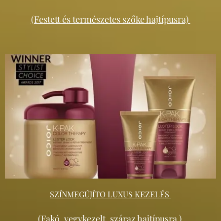
(Festett és természetes szőke hajtípusra)
SZÍNMEGÚJÍTO LUXUS KEZELÉS
(Fakó, vegykezelt, száraz hajtípusra )