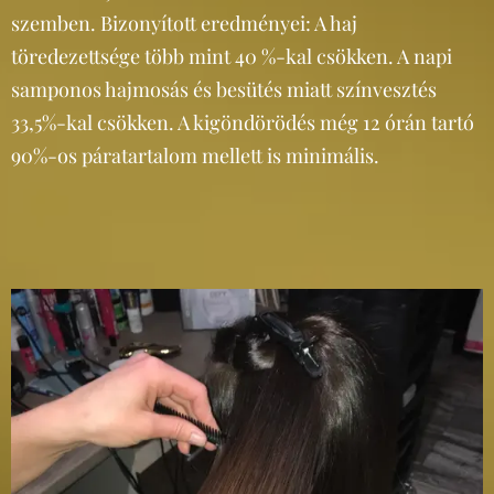
szemben. Bizonyított eredményei: A haj
töredezettsége több mint 40 %-kal csökken. A napi
samponos hajmosás és besütés miatt színvesztés
33,5%-kal csökken. A kigöndörödés még 12 órán tartó
90%-os páratartalom mellett is minimális.