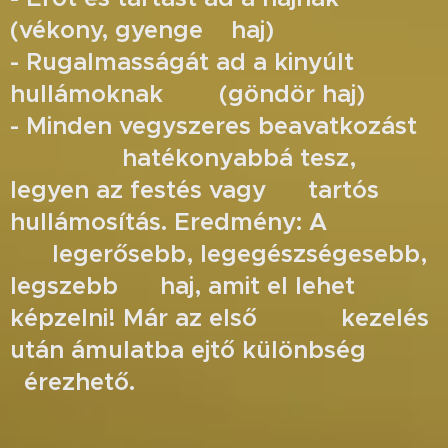
(vékony, gyenge haj)
- Rugalmasságát ad a kinyúlt
hullámoknak (göndör haj)
- Minden vegyszeres beavatkozást
hatékonyabbá tesz,
legyen az festés vagy tartós
hullámosítás. Eredmény: A
legerősebb, legegészségesebb,
legszebb haj, amit el lehet
képzelni! Már az első kezelés
után ámulatba ejtő különbség
érezhető.