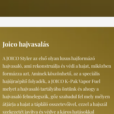
Joico hajvasalás
A JOICO Styler az első olyan luxus hajformázó
hajvasaló, ami rekonstruálja és védi a hajat, miközben
formázza azt. Aminek köszönhető, az a speciális
hajújraépítő folyadék, a JOICO K-Pak Vapor Fuel
melyet a hajvasaló tartályába öntünk és ahogy a
hajvasaló felmelegszik, gőz szabadul fel mely mélyen
átjárja a hajat a tápláló osszetevőivel, ezzel a hajszál
szekezetét javítva és védve a káros hatásokkal