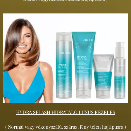
HYDRA SPLASH HIDRATÁLÓ LUXUS KEZELÉS
( Normál vagy vékonyszálú, száraz, fény télen hajtípusra )