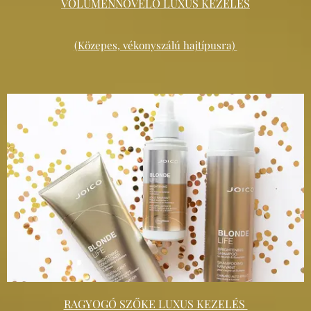
VOLUMENNÖVELŐ LUXUS KEZELÉS
(Közepes, vékonyszálú hajtípusra)
RAGYOGÓ SZŐKE LUXUS KEZELÉS