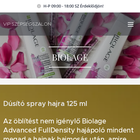
H-P 09:00 - 18:00 SZ Érdeklődjön!
VIP SZÉPSÉGSZALON
BIOLAGE
Dúsító spray hajra 125 ml
Az öblítést nem igénylő Biolage
Advanced FullDensity hajápoló mindent
megad a hajnak hajmosás után, amire