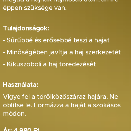
éppen szüksége van.
Tulajdonságok:
- Sűrűbbé és erősebbé teszi a hajat
- Minőségében javítja a haj szerkezetét
- Kiküszöböli a haj töredezését
Használata:
Vigye fel a törölközőszáraz hajára. Ne
öblítse le. Formázza a haját a szokásos
módon.
Ár: 4.980 Ft