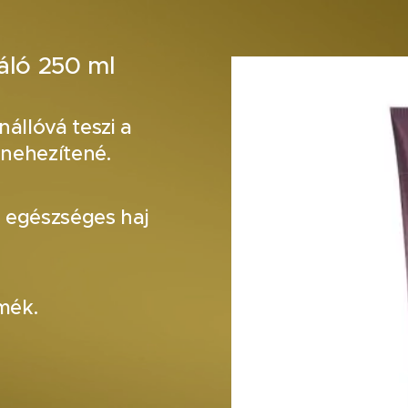
áló 250 ml
nállóvá teszi a
lnehezítené.
s egészséges haj
mék.