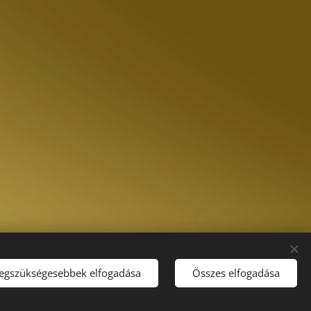
legszükségesebbek elfogadása
Összes elfogadása