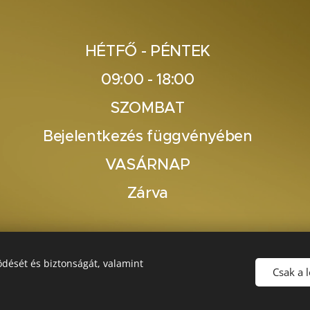
HÉTFŐ - PÉNTEK
09:00 - 18:00
SZOMBAT
Bejelentkezés függvényében
VASÁRNAP
Zárva
dését és biztonságát, valamint
Csak a 
Sütik