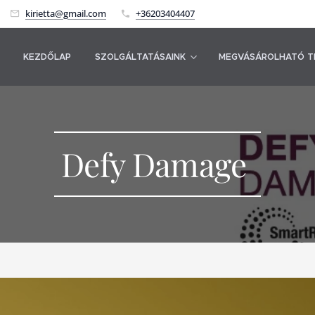
kirietta@gmail.com
+36203404407
KEZDŐLAP
SZOLGÁLTATÁSAINK
MEGVÁSÁROLHATÓ T
Defy Damage