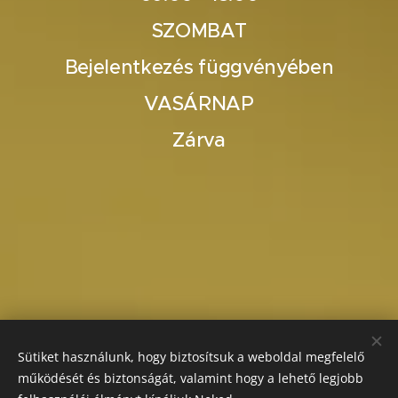
SZOMBAT
Bejelentkezés függvényében
VASÁRNAP
Zárva
Sütiket használunk, hogy biztosítsuk a weboldal megfelelő
működését és biztonságát, valamint hogy a lehető legjobb