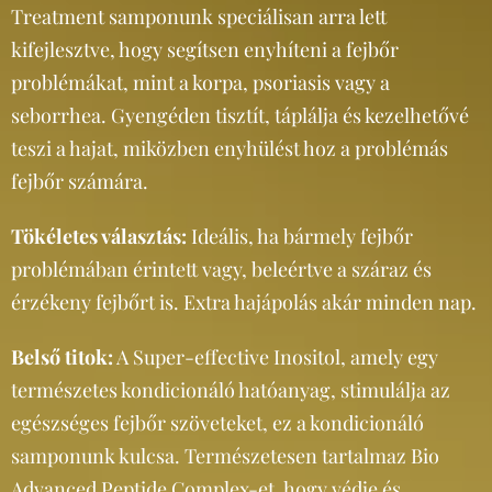
Treatment samponunk speciálisan arra lett
kifejlesztve, hogy segítsen enyhíteni a fejbőr
problémákat, mint a korpa, psoriasis vagy a
seborrhea. Gyengéden tisztít, táplálja és kezelhetővé
teszi a hajat, miközben enyhülést hoz a problémás
fejbőr számára.
Tökéletes választás:
Ideális, ha bármely fejbőr
problémában érintett vagy, beleértve a száraz és
érzékeny fejbőrt is. Extra hajápolás akár minden nap.
Belső titok:
A Super-effective Inositol, amely egy
természetes kondicionáló hatóanyag, stimulálja az
egészséges fejbőr szöveteket, ez a kondicionáló
samponunk kulcsa. Természetesen tartalmaz Bio
Advanced Peptide Complex-et, hogy védje és