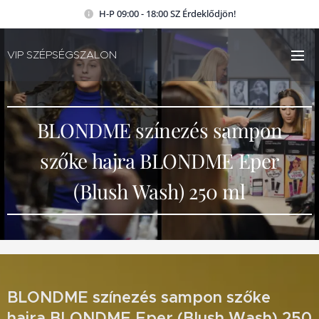
H-P 09:00 - 18:00 SZ Érdeklődjön!
VIP SZÉPSÉGSZALON
BLONDME színezés sampon
szőke hajra BLONDME Eper
(Blush Wash) 250 ml
BLONDME színezés sampon szőke
hajra BLONDME Eper (Blush Wash) 250