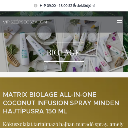
H-P 09:00 - 18:00 SZ Érdeklődjön!
VIP SZÉPSÉGSZALON
BIOLAGE
MATRIX BIOLAGE ALL-IN-ONE
COCONUT INFUSION SPRAY MINDEN
HAJTÍPUSRA 150 ML
Kókuszolajat tartalmazó hajban maradó spray, amely