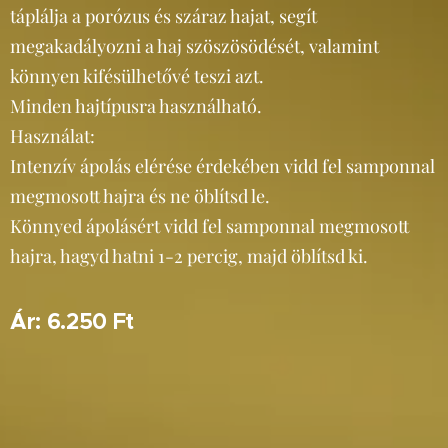
táplálja a porózus és száraz hajat, segít
megakadályozni a haj szöszösödését, valamint
könnyen kifésülhetővé teszi azt.
Minden hajtípusra használható.
Használat:
Intenzív ápolás elérése érdekében vidd fel samponnal
megmosott hajra és ne öblítsd le.
Könnyed ápolásért vidd fel samponnal megmosott
hajra, hagyd hatni 1-2 percig, majd öblítsd ki.
Ár: 6.250 Ft