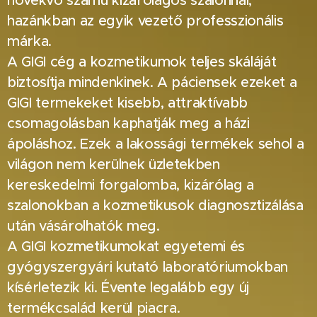
növekvő számú kizárólagos szalonnal,
hazánkban az egyik vezető professzionális
márka.
A GIGI cég a kozmetikumok teljes skáláját
biztosítja mindenkinek. A páciensek ezeket a
GIGI termekeket kisebb, attraktívabb
csomagolásban kaphatják meg a házi
ápoláshoz. Ezek a lakossági termékek sehol a
világon nem kerülnek üzletekben
kereskedelmi forgalomba, kizárólag a
szalonokban a kozmetikusok diagnosztizálása
után vásárolhatók meg.
A GIGI kozmetikumokat egyetemi és
gyógyszergyári kutató laboratóriumokban
kísérletezik ki. Évente legalább egy új
termékcsalád kerül piacra.