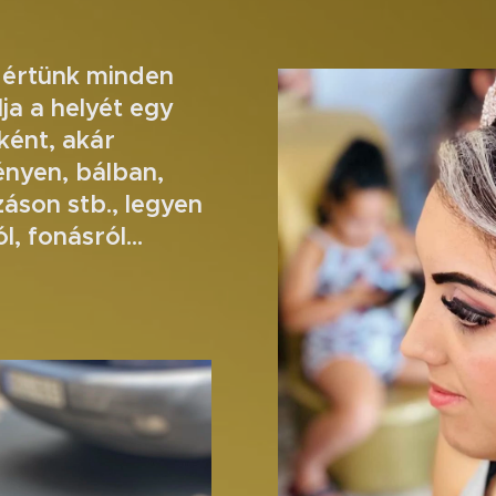
t értünk minden
ja a helyét egy
ént, akár
nyen, bálban,
áson stb., legyen
l, fonásról...