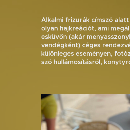
Alkalmi frizurák címszó alat
olyan hajkreációt, ami megáll
esküvőn (akár menyasszonyk
vendégként) céges rendezvé
különleges eseményen, fotóz
szó hullámosításról, konytyró