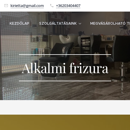
kirietta@gmail.com
+36203404407
KEZDŐLAP
SZOLGÁLTATÁSAINK
MEGVÁSÁROLHATÓ T
Alkalmi frizura